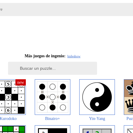
re
Más juegos de ingenio:
hide
show
Kurodoko
Binairo+
Yin-Yang
Puz