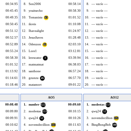
00:34.95
8.
Son2006
00:58.14
8.
--- vacío ---
00:45.45
9.
yeaitsecho
00:58.30
9.
--- vacío ---
00:49.35
10.
Tomanista
01:01.52
10.
--- vacío ---
65
00:50.45
11.
ikreis
01:10.08
11.
--- vacío ---
00:51.12
12.
Ihavealight
01:24.97
12.
--- vacío ---
00:52.57
13.
JesusSaves
01:28.48
13.
--- vacío ---
00:52.89
14.
Odenzon
02:03.10
14.
--- vacío ---
45
00:55.24
15.
Lore1
03:12.81
15.
--- vacío ---
00:58.30
16.
lerescator
03:39.94
16.
--- vacío ---
3
01:01.52
17.
matmatmat
06:38.03
17.
--- vacío ---
01:13.92
18.
santhone
06:57.24
18.
--- vacío ---
01:14.61
19.
gzunzu
06:57.70
19.
--- vacío ---
46
01:18.46
20.
matamort
09:01.22
20.
--- vacío ---
AO5
AO12
00:08.48
1.
numbrr
00:09.60
1.
modestas
322
153
00:09.80
2.
modestas
00:10.15
2.
qwq24
153
52
00:09.91
3.
qwq24
00:10.26
3.
novemdecillion
52
225
00:10.62
4.
novemdecillion
00:11.63
4.
BingBongBob
225
108