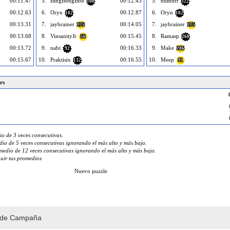
00:11.47
5.
BingBongBob
00:12.43
5.
numbrr
108
322
00:12.63
6.
Oryn
00:12.87
6.
Oryn
182
182
00:13.31
7.
jaybrainer
00:14.05
7.
jaybrainer
275
275
00:13.68
8.
VinsanityJr
00:15.45
8.
Ramasp
56
260
00:13.72
9.
nabi
00:16.33
9.
Make
92
286
00:15.67
10.
Praktisix
00:16.55
10.
Meep
132
91
rs
o de 3 veces consecutivas.
io de 5 veces consecutivas ignorando el más alto y más bajo.
edio de 12 veces consecutivas ignorando el más alto y más bajo.
guir tus promedios
Nuevo puzzle