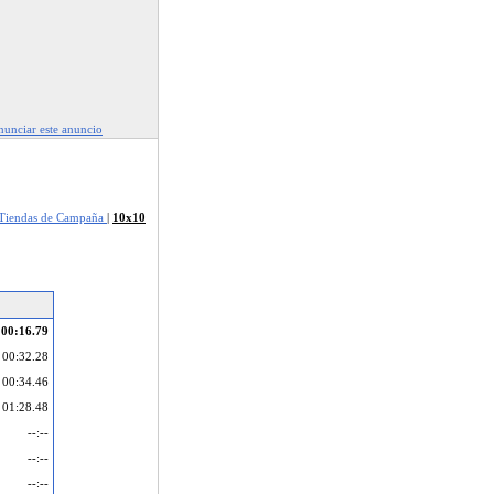
unciar este anuncio
 Tiendas de Campaña
|
10x10
00:16.79
00:32.28
00:34.46
01:28.48
--:--
--:--
--:--