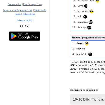
5.
novemdecillion
225
Comentarios
|
Puzzle específico
6.
Oryn
182
Imprimir múltiples puzzles
|
Salón de la
7.
jaybrainer
275
Fama
|
Estadísticas
8.
nabi
92
Privacy Policy
9.
tantanaaa
109
iOS App
10.
Ramasp
260
Robots / programmatic solve
1.
tlstyer
151
2.
cheyette
3.
hum@b0t
91
* MO3 - Media de 3. El promedi
AO5 - Promedio de 5. El promed
AO12 - Promedio de 12. El prom
Necesitas iniciar sesión para se
Encuentra tu posición en