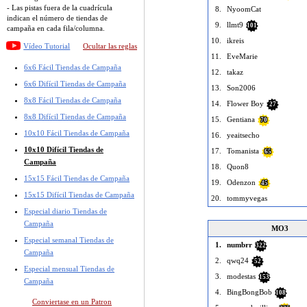
- Las pistas fuera de la cuadrícula
8.
NyoomCat
indican el número de tiendas de
9.
llmt9
101
campaña en cada fila/columna.
10.
ikreis
Vídeo Tutorial
Ocultar las reglas
11.
EveMarie
6x6 Fácil Tiendas de Campaña
12.
takaz
6x6 Difícil Tiendas de Campaña
13.
Son2006
8x8 Fácil Tiendas de Campaña
14.
Flower Boy
27
8x8 Difícil Tiendas de Campaña
15.
Gentiana
70
10x10 Fácil Tiendas de Campaña
16.
yeaitsecho
10x10 Difícil Tiendas de
17.
Tomanista
65
Campaña
18.
Quon8
15x15 Fácil Tiendas de Campaña
19.
Odenzon
45
15x15 Difícil Tiendas de Campaña
20.
tommyvegas
Especial diario Tiendas de
Campaña
MO3
Especial semanal Tiendas de
1.
numbrr
322
Campaña
2.
qwq24
52
Especial mensual Tiendas de
3.
modestas
153
Campaña
4.
BingBongBob
108
Conviertase en un Patron