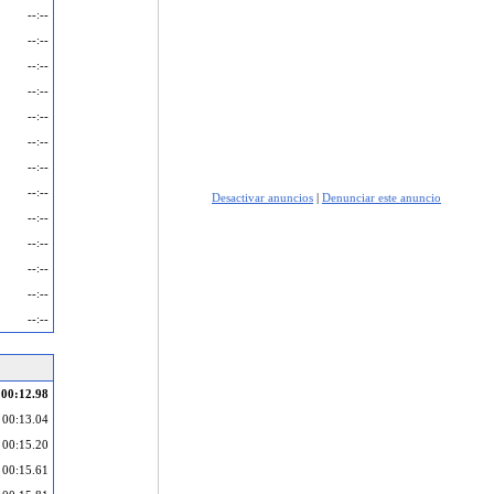
--:--
--:--
--:--
--:--
--:--
--:--
--:--
--:--
Desactivar anuncios
|
Denunciar este anuncio
--:--
--:--
--:--
--:--
--:--
00:12.98
00:13.04
00:15.20
00:15.61