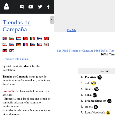
Tiendas de
Campaña
Pin Ads
6x6 Fácil Tiendas de Campaña
|
6x6 Difícil Tie
Difícil Ti
Traduzca esta página.
Special thanks to
Merck
for the
translation
Este mes
Tiendas de Campaña
es un juego de
1.
Praktisix
132
ingenio con reglas sencillas y soluciones
2.
qobi
240
desafiantes.
3.
NoahR
284
Las reglas
de Tiendas de Campaña son
4.
noliai
sencillas:
230
- Empareja cada árbol con una tienda de
5.
grimmgirlfandom
173
campaña adyacente horizontal o
verticalmente
6.
amena
25
- Las tiendas de campaña nunca se tocan
7.
Louis Woodcock
41
ni en diagonal