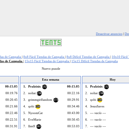
Desactivar anuncios
|
Den
ndas de Campaña
|
8x8 Fácil Tiendas de Campaña
|
8x8 Difícil Tiendas de Campaña
|
10x10 Fácil
endas de Campaña
|
15x15 Fácil Tiendas de Campaña
|
15x15 Difícil Tiendas de Campaña
Nuevo puzzle
Esta semana
Hoy
00:15.05
1.
Praktisix
00:15.05
1.
Praktisix
132
132
00:19.76
2.
noliai
00:22.16
2.
noliai
230
230
00:20.45
3.
grimmgirlfandom
00:29.91
3.
qobi
173
240
00:21.66
4.
qobi
00:34.46
4.
JesusSaves
240
00:22.46
5.
NyoomCat
00:43.00
5.
--- vacío ---
00:22.51
6.
EveMarie
00:50.45
6.
--- vacío ---
00:31.91
7.
llmt9
00:53.03
7.
--- vacío ---
101