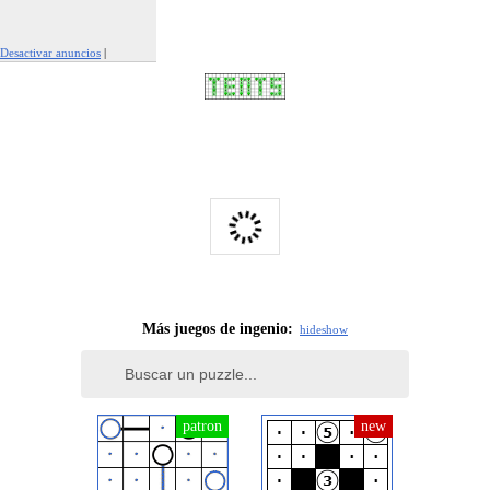
Desactivar anuncios
|
Denunciar este anuncio
Más juegos de ingenio:
hide
show